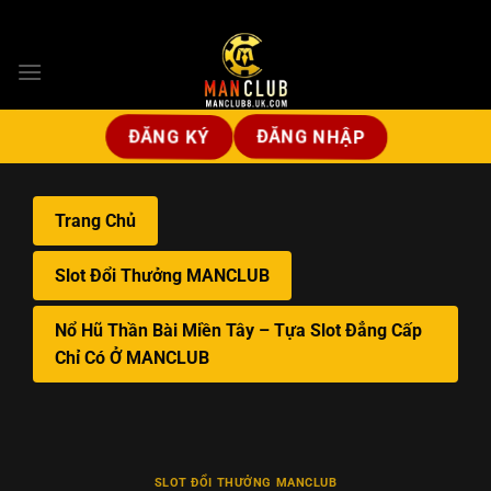
Bỏ
qua
nội
dung
ĐĂNG NHẬP
ĐĂNG KÝ
Trang Chủ
Slot Đổi Thưởng MANCLUB
Nổ Hũ Thần Bài Miền Tây – Tựa Slot Đẳng Cấp
Chỉ Có Ở MANCLUB
SLOT ĐỔI THƯỞNG MANCLUB