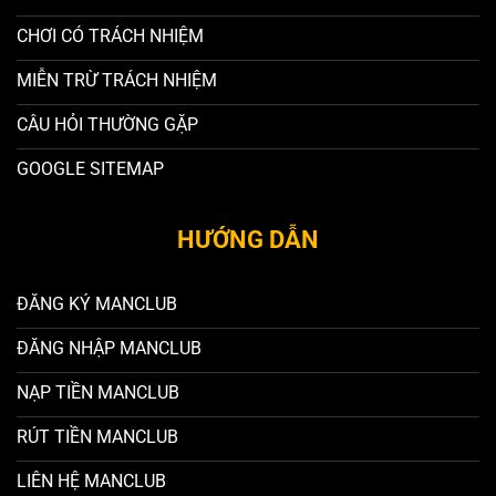
CHƠI CÓ TRÁCH NHIỆM
MIỄN TRỪ TRÁCH NHIỆM
CÂU HỎI THƯỜNG GẶP
GOOGLE SITEMAP
HƯỚNG DẪN
ĐĂNG KÝ MANCLUB
ĐĂNG NHẬP MANCLUB
NẠP TIỀN MANCLUB
RÚT TIỀN MANCLUB
LIÊN HỆ MANCLUB