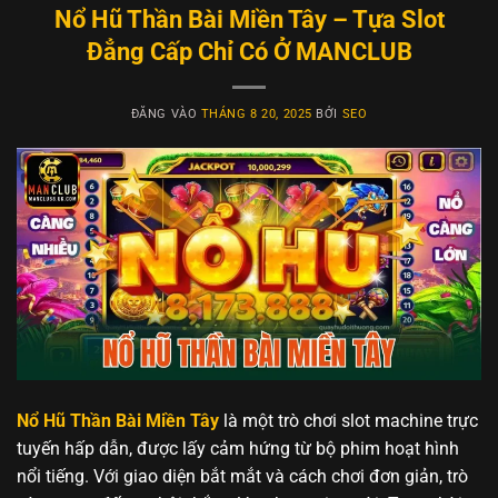
Nổ Hũ Thần Bài Miền Tây – Tựa Slot
Đẳng Cấp Chỉ Có Ở MANCLUB
ĐĂNG VÀO
THÁNG 8 20, 2025
BỞI
SEO
Nổ Hũ Thần Bài Miền Tây
là một trò chơi slot machine trực
tuyến hấp dẫn, được lấy cảm hứng từ bộ phim hoạt hình
nổi tiếng. Với giao diện bắt mắt và cách chơi đơn giản, trò