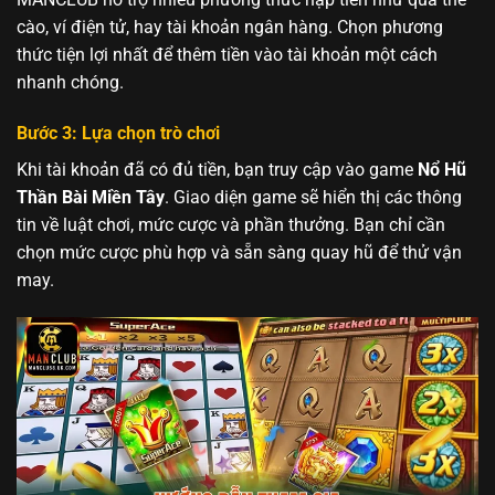
cào, ví điện tử, hay tài khoản ngân hàng. Chọn phương
thức tiện lợi nhất để thêm tiền vào tài khoản một cách
nhanh chóng.
Bước 3: Lựa chọn trò chơi
Khi tài khoản đã có đủ tiền, bạn truy cập vào game
Nổ Hũ
Thần Bài Miền Tây
. Giao diện game sẽ hiển thị các thông
tin về luật chơi, mức cược và phần thưởng. Bạn chỉ cần
chọn mức cược phù hợp và sẵn sàng quay hũ để thử vận
may.